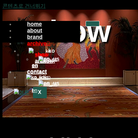
콘텐츠로 건너뛰기
show
home
home
about
about
brand
brand
archive
archive
ko
ko
show
show
artwork
artwork
en
en
contact
contact
ko
ko
en
en
X
X